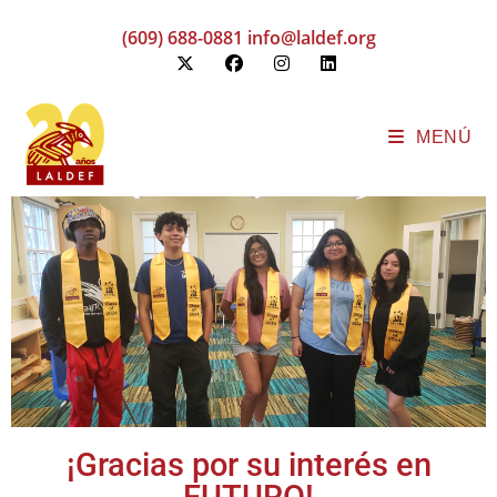
(609) 688-0881
info@laldef.org
MENÚ
¡Gracias por su interés en
FUTURO!