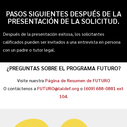
PASOS SIGUIENTES DESPUÉS DE LA
PRESENTACIÓN DE LA SOLICITUD.
Después de la presentación exitosa, los solicitantes
calificados pueden ser invitados a una entrevista en persona
con un padre o tutor legal.
¿PREGUNTAS SOBRE EL PROGRAMA FUTURO?
Visite nuestra
Página de Resumen de FUTURO
O contáctenos a
FUTURO@laldef.org
o
(609) 688-0881 ext
104
.